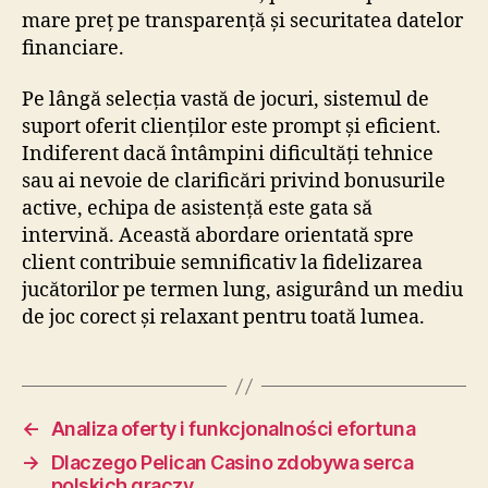
mare preț pe transparență și securitatea datelor
financiare.
Pe lângă selecția vastă de jocuri, sistemul de
suport oferit clienților este prompt și eficient.
Indiferent dacă întâmpini dificultăți tehnice
sau ai nevoie de clarificări privind bonusurile
active, echipa de asistență este gata să
intervină. Această abordare orientată spre
client contribuie semnificativ la fidelizarea
jucătorilor pe termen lung, asigurând un mediu
de joc corect și relaxant pentru toată lumea.
←
Analiza oferty i funkcjonalności efortuna
→
Dlaczego Pelican Casino zdobywa serca
polskich graczy