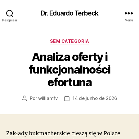
Dr. Eduardo Terbeck
Pesquisar
Menu
Categorias
SEM CATEGORIA
Analiza oferty i
funkcjonalności
efortuna
Por
williamfv
14 de junho de 2026
Autor
Data
do
de
post
publicação
Zakłady bukmacherskie cieszą się w Polsce