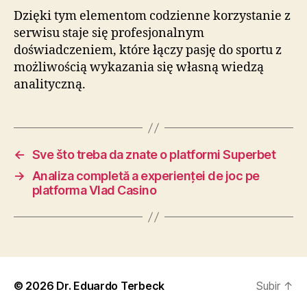
Dzięki tym elementom codzienne korzystanie z
serwisu staje się profesjonalnym
doświadczeniem, które łączy pasję do sportu z
możliwością wykazania się własną wiedzą
analityczną.
←
Sve što treba da znate o platformi Superbet
→
Analiza completă a experienței de joc pe
platforma Vlad Casino
© 2026
Dr. Eduardo Terbeck
Subir
↑