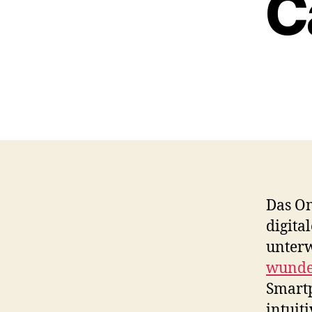
C
Das On
digita
unterw
wunde
Smartp
intuit