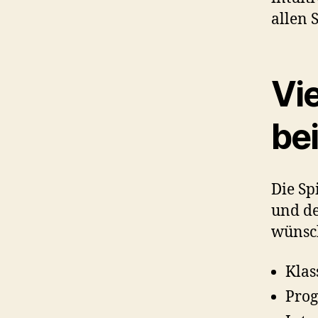
allen 
Vie
be
Die Sp
und de
wünsch
Klas
Prog