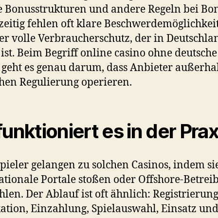
 Bonusstrukturen und andere Regeln bei Bon
zeitig fehlen oft klare Beschwerdemöglichkei
er volle Verbraucherschutz, der in Deutschla
 ist. Beim Begriff online casino ohne deutsche
 geht es genau darum, dass Anbieter außerha
hen Regulierung operieren.
funktioniert es in der Prax
Spieler gelangen zu solchen Casinos, indem si
ationale Portale stoßen oder Offshore-Betrei
len. Der Ablauf ist oft ähnlich: Registrierung
kation, Einzahlung, Spielauswahl, Einsatz un