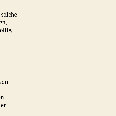
 solche
en,
llte,
 von
en
ler