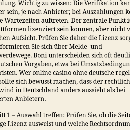
lung. Wichtig zu wissen: Die Verifikation ka
er sein, je nach Anbieter; bei Auszahlungen 
e Wartezeiten auftreten. Der zentrale Punkt is
attformen lizenziert sein können, aber nicht 
hen Aufsicht. Prüfen Sie daher die Lizenz sorg
formieren Sie sich über Melde- und
erdewege. Boni unterscheiden sich oft deutl
utschen Vorgaben, etwa bei Umsatzbedingu
risten. Wer online casino ohne deutsche rege
 sollte sich bewusst machen, dass der rechtlic
ind in Deutschland anders aussieht als bei
erten Anbietern.
itt 1 – Auswahl treffen: Prüfen Sie, ob die Seit
ige Lizenz ausweist und welche Rechtsordnu