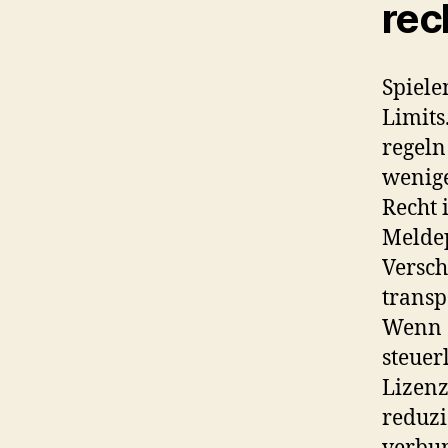
rec
Spiele
Limits
regeln
wenige
Recht 
Meldep
Versch
transp
Wenn S
steuer
Lizenz
reduzi