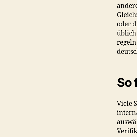
andere
Gleich
oder d
üblich
regeln
deutsc
So 
Viele 
intern
auswäh
Verifi