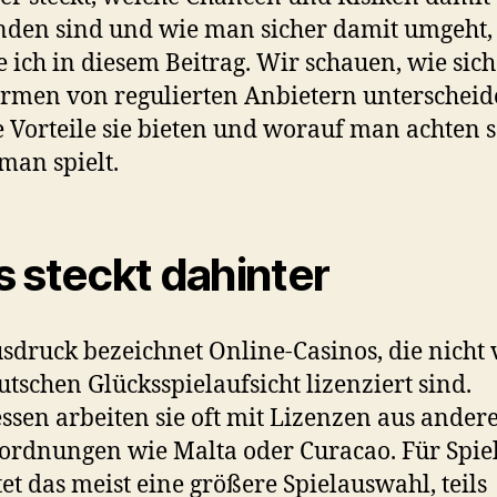
den sind und wie man sicher damit umgeht,
e ich in diesem Beitrag. Wir schauen, wie sich
ormen von regulierten Anbietern unterscheid
 Vorteile sie bieten und worauf man achten so
man spielt.
 steckt dahinter
sdruck bezeichnet Online-Casinos, die nicht
utschen Glücksspielaufsicht lizenziert sind.
essen arbeiten sie oft mit Lizenzen aus ander
ordnungen wie Malta oder Curacao. Für Spie
et das meist eine größere Spielauswahl, teils