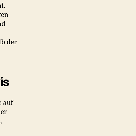
i.
ten
nd
lb der
is
e auf
ber
,
d